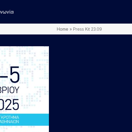
ινωνία
Home
»
Press Kit 23.09